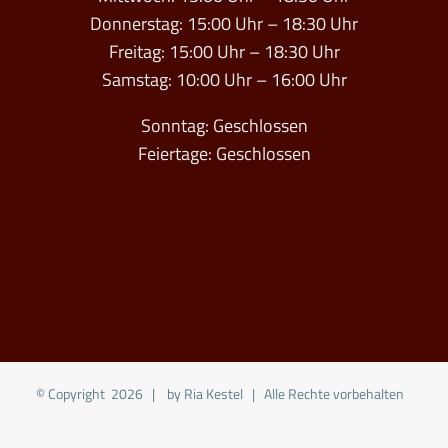
Donnerstag: 15:00 Uhr – 18:30 Uhr
Freitag: 15:00 Uhr – 18:30 Uhr
Samstag: 10:00 Uhr – 16:00 Uhr
Sonntag: Geschlossen
Feiertage: Geschlossen
© Copyright
2026 | by Ria Kestel | Alle Rechte vorbehalten