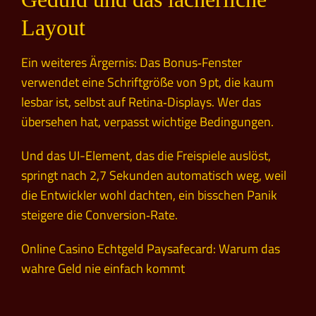
Layout
Ein weiteres Ärgernis: Das Bonus‑Fenster
verwendet eine Schriftgröße von 9 pt, die kaum
lesbar ist, selbst auf Retina‑Displays. Wer das
übersehen hat, verpasst wichtige Bedingungen.
Und das UI-Element, das die Freispiele auslöst,
springt nach 2,7 Sekunden automatisch weg, weil
die Entwickler wohl dachten, ein bisschen Panik
steigere die Conversion‑Rate.
Online Casino Echtgeld Paysafecard: Warum das
wahre Geld nie einfach kommt