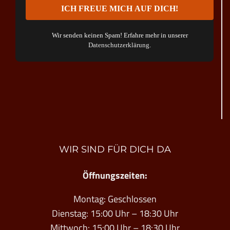
Wir senden keinen Spam! Erfahre mehr in unserer
Datenschutzerklärung
.
WIR SIND FÜR DICH DA
Öffnungszeiten:
Montag: Geschlossen
Dienstag: 15:00 Uhr – 18:30 Uhr
Mittwoch: 15:00 Uhr – 18:30 Uhr