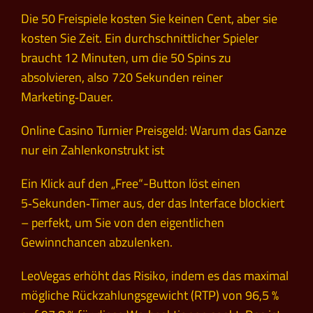
Die 50 Freispiele kosten Sie keinen Cent, aber sie
kosten Sie Zeit. Ein durchschnittlicher Spieler
braucht 12 Minuten, um die 50 Spins zu
absolvieren, also 720 Sekunden reiner
Marketing‑Dauer.
Online Casino Turnier Preisgeld: Warum das Ganze
nur ein Zahlenkonstrukt ist
Ein Klick auf den „Free“-Button löst einen
5‑Sekunden‑Timer aus, der das Interface blockiert
– perfekt, um Sie von den eigentlichen
Gewinnchancen abzulenken.
LeoVegas erhöht das Risiko, indem es das maximal
mögliche Rückzahlungsgewicht (RTP) von 96,5 %