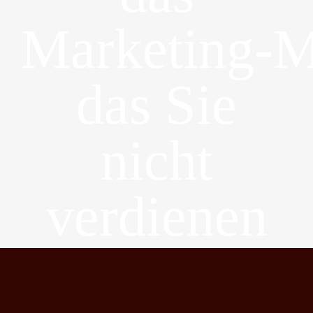
Marketing‑M
das Sie
nicht
verdienen