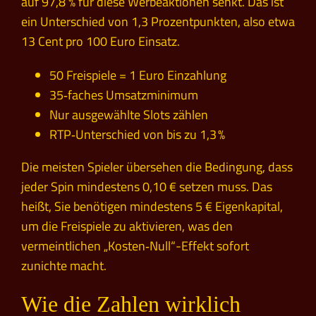
auf 97,8 % für diese Werbeaktionen senkt. Das ist
ein Unterschied von 1,3 Prozentpunkten, also etwa
13 Cent pro 100 Euro Einsatz.
50 Freispiele = 1 Euro Einzahlung
35‑faches Umsatzminimum
Nur ausgewählte Slots zählen
RTP‑Unterschied von bis zu 1,3 %
Die meisten Spieler übersehen die Bedingung, dass
jeder Spin mindestens 0,10 € setzen muss. Das
heißt, Sie benötigen mindestens 5 € Eigenkapital,
um die Freispiele zu aktivieren, was den
vermeintlichen „Kosten‑Null“-Effekt sofort
zunichte macht.
Wie die Zahlen wirklich