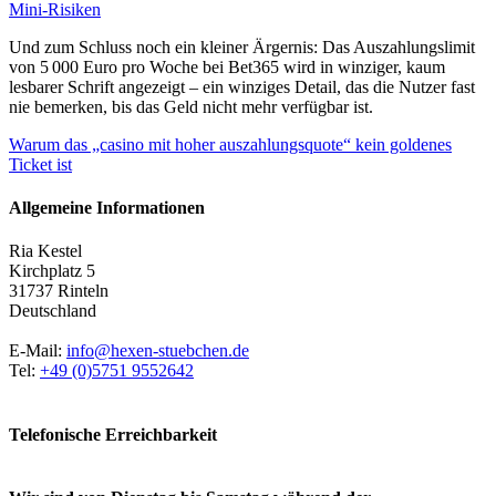
Mini‑Risiken
Und zum Schluss noch ein kleiner Ärgernis: Das Auszahlungslimit
von 5 000 Euro pro Woche bei Bet365 wird in winziger, kaum
lesbarer Schrift angezeigt – ein winziges Detail, das die Nutzer fast
nie bemerken, bis das Geld nicht mehr verfügbar ist.
Warum das „casino mit hoher auszahlungsquote“ kein goldenes
Ticket ist
Allgemeine Informationen
Ria Kestel
Kirchplatz 5
31737 Rinteln
Deutschland
E-Mail:
info@hexen-stuebchen.de
Tel:
+49 (0)5751 9552642
Telefonische Erreichbarkeit