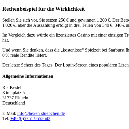
Rechenbeispiel für die Wirklichkeit
Stellen Sie sich vor, Sie setzen 250 € und gewinnen 1 200 €. Der Bet
1 020 €, aber die Auszahlung erfolgt in drei Teilen von 340 €, 340 € 
Im Vergleich dazu würde ein lizenziertes Casino mit einer einzigen Tr
hat.
Und wenn Sie denken, dass die „kostenlose“ Spielzeit bei Starburst 
0 % reale Rendite liefert.
Der letzte Scherz des Tages: Der Login‑Screen eines populären Lizenz‑
Allgemeine Informationen
Ria Kestel
Kirchplatz 5
31737 Rinteln
Deutschland
E-Mail:
info@hexen-stuebchen.de
Tel:
+49 (0)5751 9552642