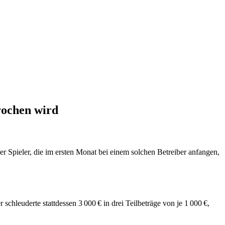
rochen wird
er Spieler, die im ersten Monat bei einem solchen Betreiber anfangen,
 schleuderte stattdessen 3 000 € in drei Teilbeträge von je 1 000 €,