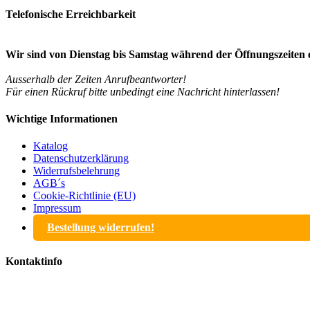
Telefonische Erreichbarkeit
Wir sind von Dienstag bis Samstag während der Öffnungszeiten 
Ausserhalb der Zeiten Anrufbeantworter!
Für einen Rückruf bitte unbedingt eine Nachricht hinterlassen!
Wichtige Informationen
Katalog
Datenschutzerklärung
Widerrufsbelehrung
AGB´s
Cookie-Richtlinie (EU)
Impressum
Bestellung widerrufen!
Kontaktinfo