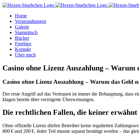
Zum
Inhalt
Home
springen
Veranstaltungen
Galerie
Stammtisch
Bücher
Freebies
Kontakt
Über mich
Casino ohne Lizenz Auszahlung – Warum da
Casino ohne Lizenz Auszahlung – Warum das Geld nie
Der erste Angriff auf das Vertrauen ist immer die Behauptung, dass ei
klagen bereits über verzögerte Überweisungen.
Die rechtlichen Fallen, die keiner erwähnt
Ohne offizielle Lizenz dürfen Betreiber keine regulierten Zahlungswege
800 € und 200 €. Jeder Teil musste separat bestätigt werden – das gl