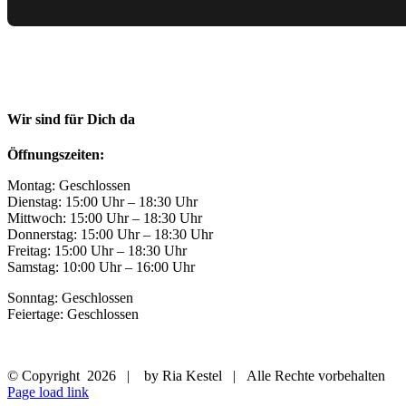
Wir sind für Dich da
Öffnungszeiten:
Montag: Geschlossen
Dienstag: 15:00 Uhr – 18:30 Uhr
Mittwoch: 15:00 Uhr – 18:30 Uhr
Donnerstag: 15:00 Uhr – 18:30 Uhr
Freitag: 15:00 Uhr – 18:30 Uhr
Samstag: 10:00 Uhr – 16:00 Uhr
Sonntag: Geschlossen
Feiertage: Geschlossen
© Copyright
2026 | by Ria Kestel | Alle Rechte vorbehalten
Page load link