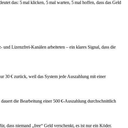
eutet das: 5 mal klicken, 5 mal warten, 5 mal hoffen, dass das Geld
und Lizenzfrei‑Kanälen arbeiteten – ein klares Signal, dass die
ur 30 € zurück, weil das System jede Auszahlung mit einer
 dauert die Bearbeitung einer 500 €‑Auszahlung durchschnittlich
ür, dass niemand „free“ Geld verschenkt, es ist nur ein Köder.