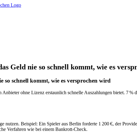
s Geld nie so schnell kommt, wie es versp
 so schnell kommt, wie es versprochen wird
n Anbieter ohne Lizenz erstaunlich schnelle Auszahlungen bietet. 7 % d
 nutzen. Beispiel: Ein Spieler aus Berlin forderte 1 200 €, der Provider
eiche Verfahren wie bei einem Bankrott‑Check.