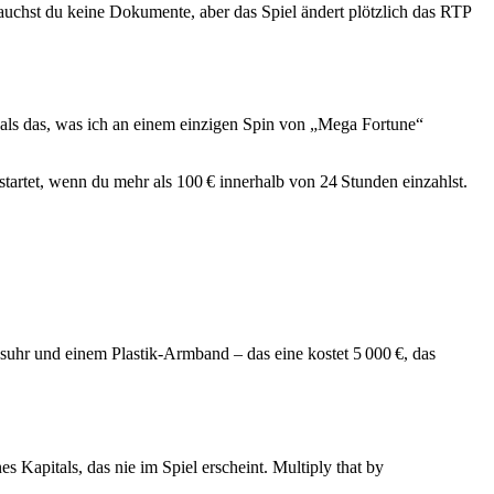
rauchst du keine Dokumente, aber das Spiel ändert plötzlich das RTP
 als das, was ich an einem einzigen Spin von „Mega Fortune“
startet, wenn du mehr als 100 € innerhalb von 24 Stunden einzahlst.
suhr und einem Plastik‑Armband – das eine kostet 5 000 €, das
s Kapitals, das nie im Spiel erscheint. Multiply that by