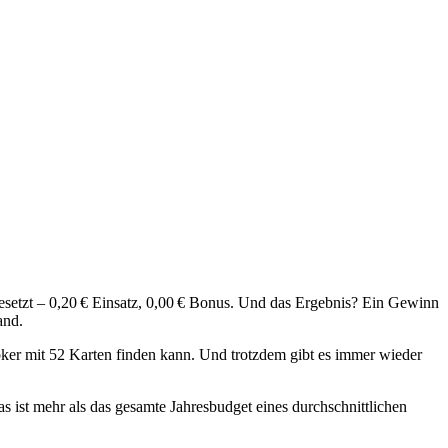
gesetzt – 0,20 € Einsatz, 0,00 € Bonus. Und das Ergebnis? Ein Gewinn
and.
oker mit 52 Karten finden kann. Und trotzdem gibt es immer wieder
 ist mehr als das gesamte Jahresbudget eines durchschnittlichen