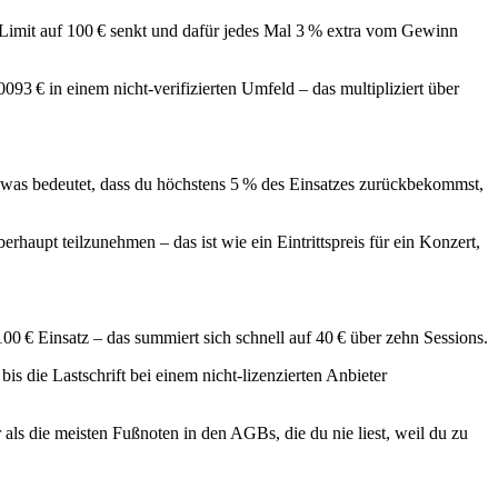
as Limit auf 100 € senkt und dafür jedes Mal 3 % extra vom Gewinn
093 € in einem nicht‑verifizierten Umfeld – das multipliziert über
was bedeutet, dass du höchstens 5 % des Einsatzes zurückbekommst,
rhaupt teilzunehmen – das ist wie ein Eintrittspreis für ein Konzert,
100 € Einsatz – das summiert sich schnell auf 40 € über zehn Sessions.
bis die Lastschrift bei einem nicht‑lizenzierten Anbieter
 als die meisten Fußnoten in den AGBs, die du nie liest, weil du zu