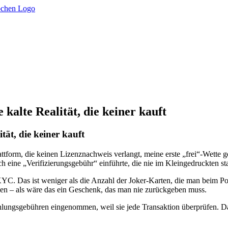
kalte Realität, die keiner kauft
tät, die keiner kauft
attform, die keinen Lizenznachweis verlangt, meine erste „frei“‑Wette 
ch eine „Verifizierungsgebühr“ einführte, die nie im Kleingedruckten st
KYC. Das ist weniger als die Anzahl der Joker‑Karten, die man beim P
en – als wäre das ein Geschenk, das man nie zurückgeben muss.
hlungsgebühren eingenommen, weil sie jede Transaktion überprüfen. Das