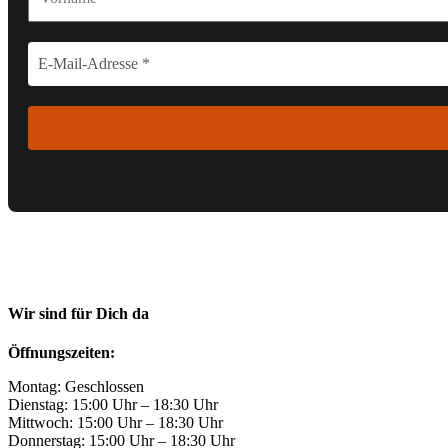
Wir sind für Dich da
Öffnungszeiten:
Montag: Geschlossen
Dienstag: 15:00 Uhr – 18:30 Uhr
Mittwoch: 15:00 Uhr – 18:30 Uhr
Donnerstag: 15:00 Uhr – 18:30 Uhr