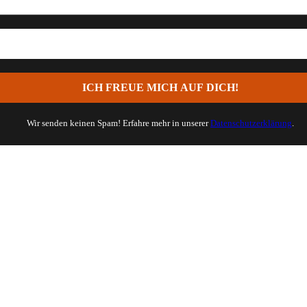
Wir senden keinen Spam! Erfahre mehr in unserer
Datenschutzerklärung
.