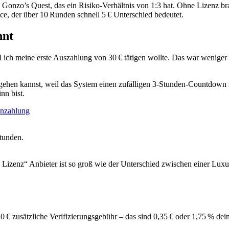
wie Gonzo’s Quest, das ein Risiko‑Verhältnis von 1:3 hat. Ohne Lizenz b
e, der über 10 Runden schnell 5 € Unterschied bedeutet.
hnt
 ich meine erste Auszahlung von 30 € tätigen wollte. Das war weniger
 umgehen kannst, weil das System einen zufälligen 3‑Stunden‑Countdown 
nn bist.
inzahlung
Stunden.
Lizenz“ Anbieter ist so groß wie der Unterschied zwischen einer Luxu
 € zusätzliche Verifizierungsgebühr – das sind 0,35 € oder 1,75 % deine