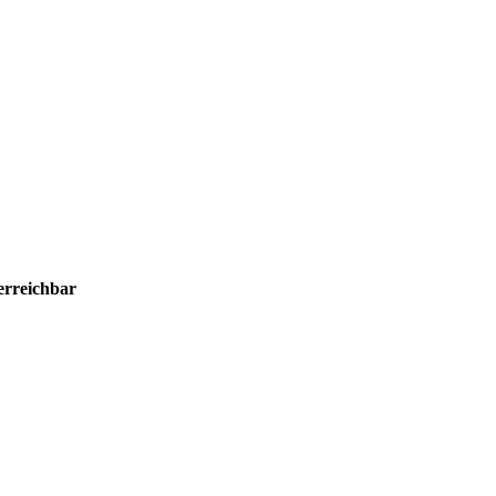
erreichbar