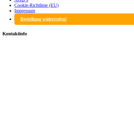
Cookie-Richtlinie (EU)
Impressum
Bestellung widerrufen!
Kontaktinfo