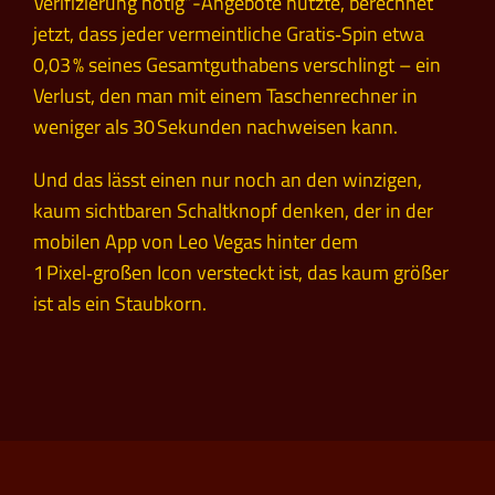
Verifizierung nötig“-Angebote nutzte, berechnet
jetzt, dass jeder vermeintliche Gratis‑Spin etwa
0,03 % seines Gesamtguthabens verschlingt – ein
Verlust, den man mit einem Taschenrechner in
weniger als 30 Sekunden nachweisen kann.
Und das lässt einen nur noch an den winzigen,
kaum sichtbaren Schaltknopf denken, der in der
mobilen App von Leo Vegas hinter dem
1 Pixel‑großen Icon versteckt ist, das kaum größer
ist als ein Staubkorn.