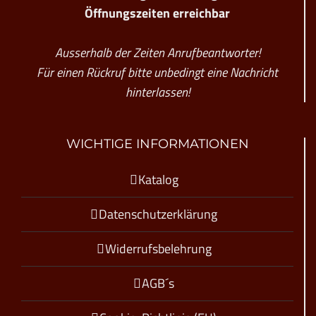
Öffnungszeiten erreichbar
Ausserhalb der Zeiten Anrufbeantworter!
Für einen Rückruf bitte unbedingt eine Nachricht
hinterlassen!
WICHTIGE INFORMATIONEN
Katalog
Datenschutzerklärung
Widerrufsbelehrung
AGB´s