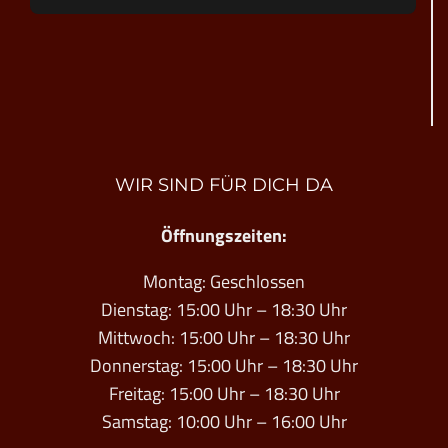
WIR SIND FÜR DICH DA
Öffnungszeiten:
Montag: Geschlossen
Dienstag: 15:00 Uhr – 18:30 Uhr
Mittwoch: 15:00 Uhr – 18:30 Uhr
Donnerstag: 15:00 Uhr – 18:30 Uhr
Freitag: 15:00 Uhr – 18:30 Uhr
Samstag: 10:00 Uhr – 16:00 Uhr