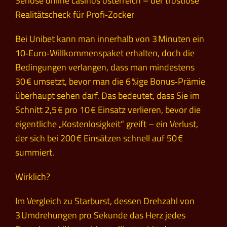
Seriöse online casinos österreich – der trostlose
Realitätscheck für Profi‑Zocker
Bei Unibet kann man innerhalb von 3 Minuten ein
10‑Euro‑Willkommenspaket erhalten, doch die
Bedingungen verlangen, dass man mindestens
30 € umsetzt, bevor man die 6 %ige Bonus‑Prämie
überhaupt sehen darf. Das bedeutet, dass Sie im
Schnitt 2,5 € pro 10 € Einsatz verlieren, bevor die
eigentliche „Kostenlosigkeit“ greift – ein Verlust,
der sich bei 200 € Einsätzen schnell auf 50 €
summiert.
Wirklich?
Im Vergleich zu Starburst, dessen Drehzahl von
3 Umdrehungen pro Sekunde das Herz jedes