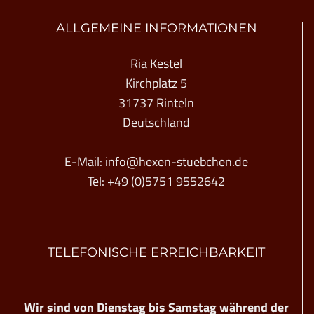
ALLGEMEINE INFORMATIONEN
Ria Kestel
Kirchplatz 5
31737 Rinteln
Deutschland
E-Mail:
info@hexen-stuebchen.de
Tel:
+49 (0)5751 9552642
TELEFONISCHE ERREICHBARKEIT
Wir sind von Dienstag bis Samstag während der