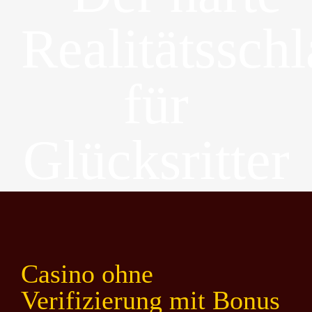
Realitätssch
für
Glücksritter
Casino ohne
Verifizierung mit Bonus