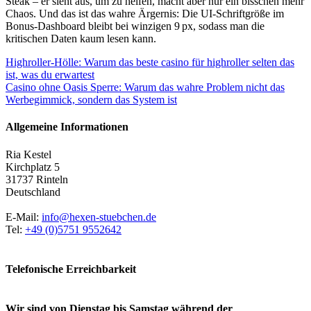
Steak – er sieht aus, um zu helfen, macht aber nur ein bisschen mehr
Chaos. Und das ist das wahre Ärgernis: Die UI‑Schriftgröße im
Bonus‑Dashboard bleibt bei winzigen 9 px, sodass man die
kritischen Daten kaum lesen kann.
Highroller-Hölle: Warum das beste casino für highroller selten das
ist, was du erwartest
Casino ohne Oasis Sperre: Warum das wahre Problem nicht das
Werbegimmick, sondern das System ist
Allgemeine Informationen
Ria Kestel
Kirchplatz 5
31737 Rinteln
Deutschland
E-Mail:
info@hexen-stuebchen.de
Tel:
+49 (0)5751 9552642
Telefonische Erreichbarkeit
Wir sind von Dienstag bis Samstag während der