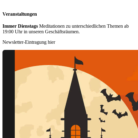
Veranstaltungen
Immer Dienstags
Meditationen zu unterschiedlichen Themen ab
19:00 Uhr in unseren Geschäftsräumen.
Newsletter-Eintragung hier