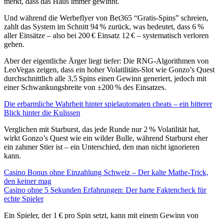
merkt, dass das Haus immer gewinnt.
Und während die Werbe­flyer von Bet365 “Gratis‑Spins” schreien,
zahlt das System im Schnitt 94 % zurück, was bedeutet, dass 6 %
aller Einsätze – also bei 200 € Einsatz 12 € – systematisch verloren
gehen.
Aber der eigentliche Ärger liegt tiefer: Die RNG‑Algorithmen von
LeoVegas zeigen, dass ein hoher Volatilitäts‑Slot wie Gonzo’s Quest
durchschnittlich alle 3,5 Spins einen Gewinn generiert, jedoch mit
einer Schwankungsbreite von ±200 % des Einsatzes.
Die erbarmliche Wahrheit hinter spielautomaten cheats – ein bitterer
Blick hinter die Kulissen
Verglichen mit Starburst, das jede Runde nur 2 % Volatilität hat,
wirkt Gonzo’s Quest wie ein wilder Bulle, während Starburst eher
ein zahmer Stier ist – ein Unterschied, den man nicht ignorieren
kann.
Casino Bonus ohne Einzahlung Schweiz – Der kalte Mathe‑Trick,
den keiner mag
Casino ohne 5 Sekunden Erfahrungen: Der harte Faktencheck für
echte Spieler
Ein Spieler, der 1 € pro Spin setzt, kann mit einem Gewinn von