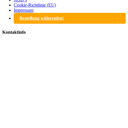
Cookie-Richtlinie (EU)
Impressum
Bestellung widerrufen!
Kontaktinfo