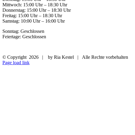
Mittwoch: 15:00 Uhr – 18:30 Uhr
Donnerstag: 15:00 Uhr – 18:30 Uhr
Freitag: 15:00 Uhr – 18:30 Uhr
Samstag: 10:00 Uhr – 16:00 Uhr
Sonntag: Geschlossen
Feiertage: Geschlossen
© Copyright
2026 | by Ria Kestel | Alle Rechte vorbehalten
Page load link