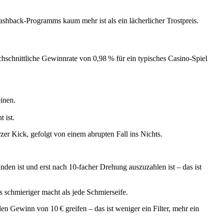
ashback‑Programms kaum mehr ist als ein lächerlicher Trostpreis.
schnittliche Gewinnrate von 0,98 % für ein typisches Casino‑Spiel
inen.
 ist.
rzer Kick, gefolgt von einem abrupten Fall ins Nichts.
nden ist und erst nach 10‑facher Drehung auszuzahlen ist – das ist
s schmieriger macht als jede Schmierseife.
n Gewinn von 10 € greifen – das ist weniger ein Filter, mehr ein