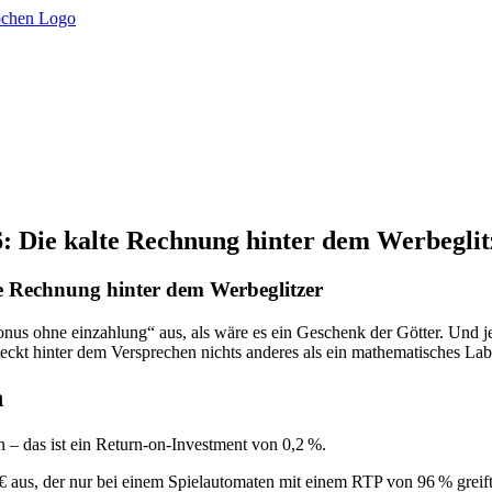
: Die kalte Rechnung hinter dem Werbeglit
e Rechnung hinter dem Werbeglitzer
bonus ohne einzahlung“ aus, als wäre es ein Geschenk der Götter. Und je
steckt hinter dem Versprechen nichts anderes als ein mathematisches Lab
n
 – das ist ein Return‑on‑Investment von 0,2 %.
 € aus, der nur bei einem Spielautomaten mit einem RTP von 96 % greif