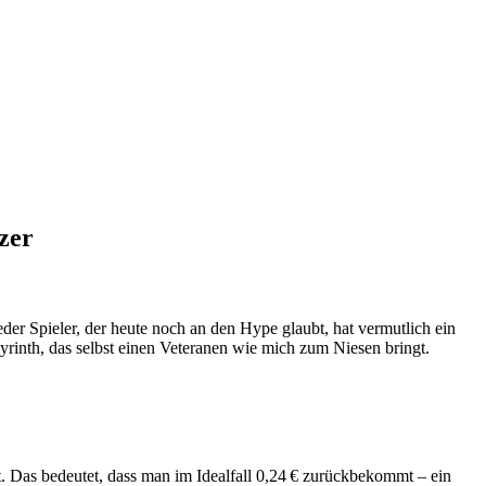
zer
der Spieler, der heute noch an den Hype glaubt, hat vermutlich ein
yrinth, das selbst einen Veteranen wie mich zum Niesen bringt.
t. Das bedeutet, dass man im Idealfall 0,24 € zurückbekommt – ein