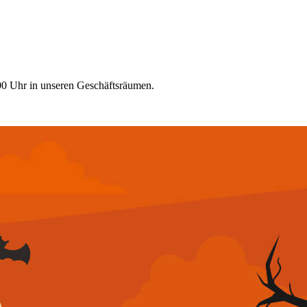
00 Uhr in unseren Geschäftsräumen.