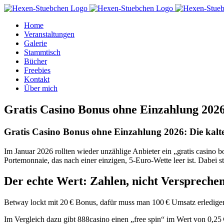
Zum
Inhalt
Home
springen
Veranstaltungen
Galerie
Stammtisch
Bücher
Freebies
Kontakt
Über mich
Gratis Casino Bonus ohne Einzahlung 2026
Gratis Casino Bonus ohne Einzahlung 2026: Die kalt
Im Januar 2026 rollten wieder unzählige Anbieter ein „gratis casino 
Portemonnaie, das nach einer einzigen, 5‑Euro‑Wette leer ist. Dabei 
Der echte Wert: Zahlen, nicht Verspreche
Betway lockt mit 20 € Bonus, dafür muss man 100 € Umsatz erledigen
Im Vergleich dazu gibt 888casino einen „free spin“ im Wert von 0,25