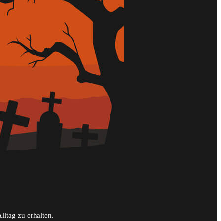
lltag zu erhalten.