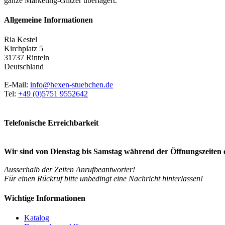
ganze Marketing‑Glitzer überlagert.
Allgemeine Informationen
Ria Kestel
Kirchplatz 5
31737 Rinteln
Deutschland
E-Mail:
info@hexen-stuebchen.de
Tel:
+49 (0)5751 9552642
Telefonische Erreichbarkeit
Wir sind von Dienstag bis Samstag während der Öffnungszeiten 
Ausserhalb der Zeiten Anrufbeantworter!
Für einen Rückruf bitte unbedingt eine Nachricht hinterlassen!
Wichtige Informationen
Katalog