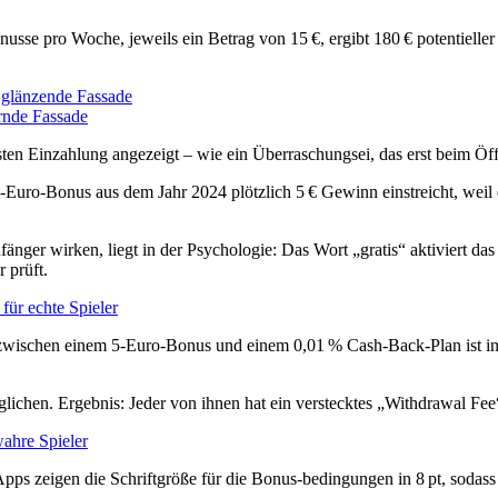
usse pro Woche, jeweils ein Betrag von 15 €, ergibt 180 € potentiell
 glänzende Fassade
ernde Fassade
sten Einzahlung angezeigt – wie ein Überraschungsei, das erst beim Öff
10‑Euro‑Bonus aus dem Jahr 2024 plötzlich 5 € Gewinn einstreicht, weil
nger wirken, liegt in der Psychologie: Das Wort „gratis“ aktiviert d
 prüft.
ür echte Spieler
d zwischen einem 5‑Euro‑Bonus und einem 0,01 % Cash‑Back‑Plan ist in
chen. Ergebnis: Jeder von ihnen hat ein verstecktes „Withdrawal Fee“ v
ahre Spieler
 Apps zeigen die Schriftgröße für die Bonus‑bedingungen in 8 pt, sodas