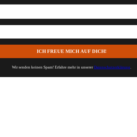
Wir senden keinen Spam! Erfahre mehr in unserer
Datenschutzerklärung
.