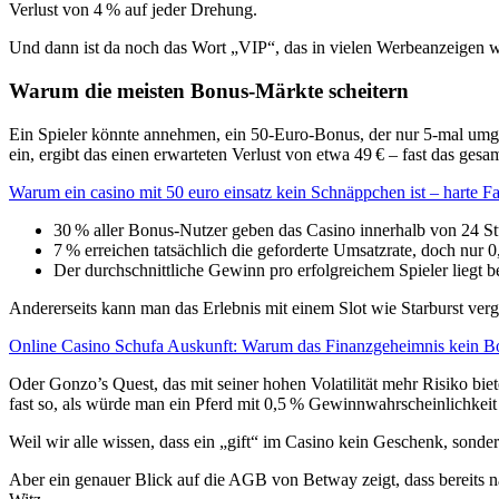
Verlust von 4 % auf jeder Drehung.
Und dann ist da noch das Wort „VIP“, das in vielen Werbeanzeigen wi
Warum die meisten Bonus‑Märkte scheitern
Ein Spieler könnte annehmen, ein 50‑Euro‑Bonus, der nur 5‑mal umge
ein, ergibt das einen erwarteten Verlust von etwa 49 € – fast das gesa
Warum ein casino mit 50 euro einsatz kein Schnäppchen ist – harte Fa
30 % aller Bonus‑Nutzer geben das Casino innerhalb von 24 S
7 % erreichen tatsächlich die geforderte Umsatzrate, doch nur 
Der durchschnittliche Gewinn pro erfolgreichem Spieler liegt be
Andererseits kann man das Erlebnis mit einem Slot wie Starburst vergl
Online Casino Schufa Auskunft: Warum das Finanzgeheimnis kein Bo
Oder Gonzo’s Quest, das mit seiner hohen Volatilität mehr Risiko bie
fast so, als würde man ein Pferd mit 0,5 % Gewinnwahrscheinlichkeit
Weil wir alle wissen, dass ein „gift“ im Casino kein Geschenk, sonder
Aber ein genauer Blick auf die AGB von Betway zeigt, dass bereits na