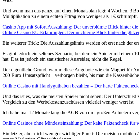
Witz.
Und wenn man das ganze auf einen Monatsplan legt: 4 Wochen, 3 Bon
Multiplikation zu einem echten Ertrag von weniger als 1 € schrumpft.
Casino App mit Sofort Auszahlung: Der unverblümte Blick hinter die
Online Casino EU Erfahrungen: Der nüchterne Blick hinter die glitz
Ein weiterer Trick: Die Auszahlungslimits werden oft erst nach der er
Es gibt jedoch ein seltenes Szenario, bei dem ein Spieler mit einem 
hat. Das ist jedoch ein statistischer Ausreißer, nicht die Regel.
Der eigentliche Grund, warum diese Angebote wie ein Magnet für Anfä
200‑Euro‑Umsatzpflicht – verborgen bleibt, bis man die Kassenbücher
Online Casino mit Handyguthaben bezahlen – Der harte Faktencheck f
Und das ist es, was die meisten Spieler nicht sehen: Der Unterschie
Vergleich zu den Werbekostenzuschüssen vielerlei weniger wert ist.
Ich habe mal 12 Monate lang die AGB von drei großen Anbietern vergli
Online Casinos ohne Mindesteinzahlung: Der kalte Faktencheck für w
Ein letzter, aber nicht weniger wichtiger Punkt: Die meisten mobilen