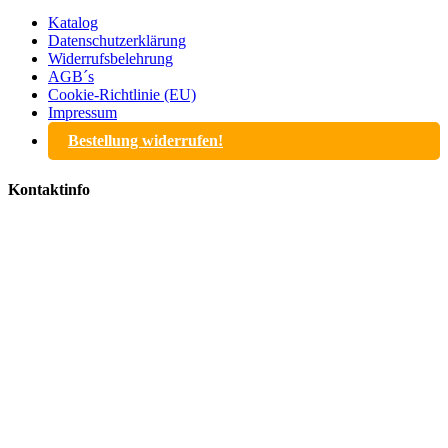
Katalog
Datenschutzerklärung
Widerrufsbelehrung
AGB´s
Cookie-Richtlinie (EU)
Impressum
Bestellung widerrufen!
Kontaktinfo