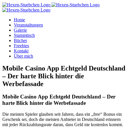
Zum
Inhalt
springen
Home
Veranstaltungen
Galerie
Stammtisch
Bücher
Freebies
Kontakt
Über mich
Mobile Casino App Echtgeld Deutschland
– Der harte Blick hinter die
Werbefassade
Mobile Casino App Echtgeld Deutschland – Der
harte Blick hinter die Werbefassade
Die meisten Spieler glauben seit Jahren, dass ein „free“ Bonus ein
Geschenk sei, doch die meisten Anbieter in Deutschland erinnern
mit jeder Rückzahlungsrate daran, dass Geld nie kostenlos kommt.