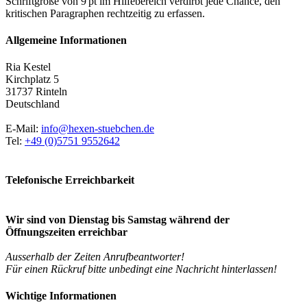
Schriftgröße von 9 pt im Hilfebereich verdirbt jede Chance, den
kritischen Paragraphen rechtzeitig zu erfassen.
Allgemeine Informationen
Ria Kestel
Kirchplatz 5
31737 Rinteln
Deutschland
E-Mail:
info@hexen-stuebchen.de
Tel:
+49 (0)5751 9552642
Telefonische Erreichbarkeit
Wir sind von Dienstag bis Samstag während der
Öffnungszeiten erreichbar
Ausserhalb der Zeiten Anrufbeantworter!
Für einen Rückruf bitte unbedingt eine Nachricht hinterlassen!
Wichtige Informationen