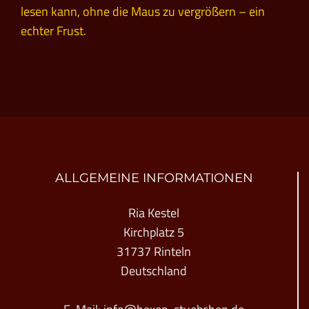
lesen kann, ohne die Maus zu vergrößern – ein
echter Frust.
ALLGEMEINE INFORMATIONEN
Ria Kestel
Kirchplatz 5
31737 Rinteln
Deutschland