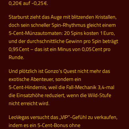
0,20 € auf -0,25 €.
Starburst zieht das Auge mit blitzenden Kristallen,
doch sein schneller Spin‑Rhythmus gleicht einem
5‑Cent‑Münzautomaten: 20 Spins kosten 1 Euro,
und der durchschnittliche Gewinn pro Spin beträgt
0,95 Cent – das ist ein Minus von 0,05 Cent pro
Runde.
Und plötzlich ist Gonzo’s Quest nicht mehr das
exotische Abenteuer, sondern ein
5‑Cent‑Hindernis, weil die Fall‑Mechanik 3,4‑mal
die Einsatzhöhe reduziert, wenn die Wild‑Stufe
nicht erreicht wird.
LeoVegas versucht das „VIP“-Gefühl zu verkaufen,
indem es ein 5‑Cent‑Bonus ohne