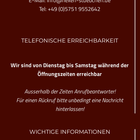
E-Mail:
info@hexen-stuebchen.de
Tel:
+49 (0)5751 9552642
TELEFONISCHE ERREICHBARKEIT
Wir sind von Dienstag bis Samstag während der
Öffnungszeiten erreichbar
Ausserhalb der Zeiten Anrufbeantworter!
Für einen Rückruf bitte unbedingt eine Nachricht
hinterlassen!
WICHTIGE INFORMATIONEN