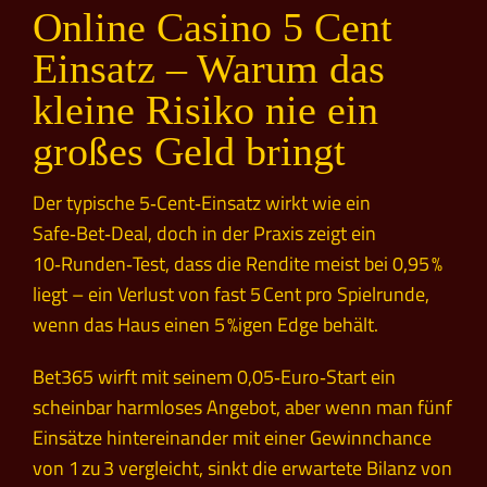
Online Casino 5 Cent
Einsatz – Warum das
kleine Risiko nie ein
großes Geld bringt
Der typische 5‑Cent‑Einsatz wirkt wie ein
Safe‑Bet‑Deal, doch in der Praxis zeigt ein
10‑Runden‑Test, dass die Rendite meist bei 0,95 %
liegt – ein Verlust von fast 5 Cent pro Spielrunde,
wenn das Haus einen 5 %igen Edge behält.
Bet365 wirft mit seinem 0,05‑Euro‑Start ein
scheinbar harmloses Angebot, aber wenn man fünf
Einsätze hintereinander mit einer Gewinnchance
von 1 zu 3 vergleicht, sinkt die erwartete Bilanz von