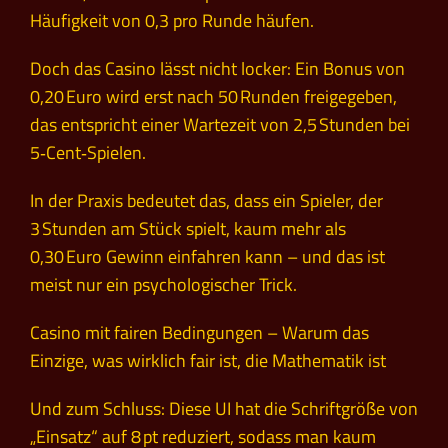
Häufigkeit von 0,3 pro Runde häufen.
Doch das Casino lässt nicht locker: Ein Bonus von
0,20 Euro wird erst nach 50 Runden freigegeben,
das entspricht einer Wartezeit von 2,5 Stunden bei
5‑Cent‑Spielen.
In der Praxis bedeutet das, dass ein Spieler, der
3 Stunden am Stück spielt, kaum mehr als
0,30 Euro Gewinn einfahren kann – und das ist
meist nur ein psychologischer Trick.
Casino mit fairen Bedingungen – Warum das
Einzige, was wirklich fair ist, die Mathematik ist
Und zum Schluss: Diese UI hat die Schriftgröße von
„Einsatz“ auf 8 pt reduziert, sodass man kaum