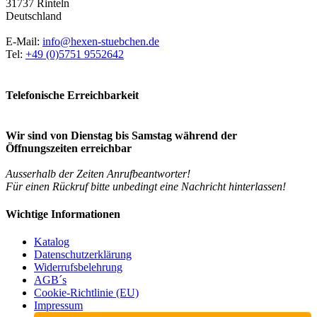
31737 Rinteln
Deutschland
E-Mail:
info@hexen-stuebchen.de
Tel:
+49 (0)5751 9552642
Telefonische Erreichbarkeit
Wir sind von Dienstag bis Samstag während der
Öffnungszeiten erreichbar
Ausserhalb der Zeiten Anrufbeantworter!
Für einen Rückruf bitte unbedingt eine Nachricht hinterlassen!
Wichtige Informationen
Katalog
Datenschutzerklärung
Widerrufsbelehrung
AGB´s
Cookie-Richtlinie (EU)
Impressum