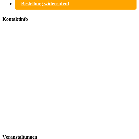
Bestellung widerrufen!
Kontaktinfo
Veranstaltungen