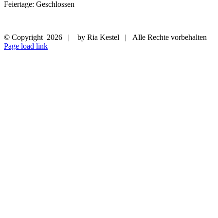
Feiertage: Geschlossen
© Copyright
2026 | by Ria Kestel | Alle Rechte vorbehalten
Page load link