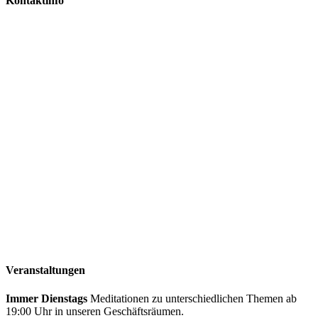
Kontaktinfo
Veranstaltungen
Immer Dienstags
Meditationen zu unterschiedlichen Themen ab
19:00 Uhr in unseren Geschäftsräumen.