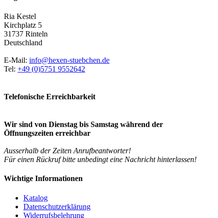
Ria Kestel
Kirchplatz 5
31737 Rinteln
Deutschland
E-Mail:
info@hexen-stuebchen.de
Tel:
+49 (0)5751 9552642
Telefonische Erreichbarkeit
Wir sind von Dienstag bis Samstag während der
Öffnungszeiten erreichbar
Ausserhalb der Zeiten Anrufbeantworter!
Für einen Rückruf bitte unbedingt eine Nachricht hinterlassen!
Wichtige Informationen
Katalog
Datenschutzerklärung
Widerrufsbelehrung