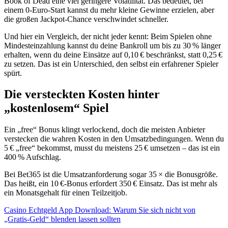
Book of Dead eine viel geringere Volatilität. Das bedeutet, bei
einem 0‑Euro‑Start kannst du mehr kleine Gewinne erzielen, aber
die großen Jackpot‑Chance verschwindet schneller.
Und hier ein Vergleich, der nicht jeder kennt: Beim Spielen ohne
Mindesteinzahlung kannst du deine Bankroll um bis zu 30 % länger
erhalten, wenn du deine Einsätze auf 0,10 € beschränkst, statt 0,25 €
zu setzen. Das ist ein Unterschied, den selbst ein erfahrener Spieler
spürt.
Die versteckten Kosten hinter
„kostenlosem“ Spiel
Ein „free“ Bonus klingt verlockend, doch die meisten Anbieter
verstecken die wahren Kosten in den Umsatzbedingungen. Wenn du
5 € „free“ bekommst, musst du meistens 25 € umsetzen – das ist ein
400 % Aufschlag.
Bei Bet365 ist die Umsatzanforderung sogar 35 × die Bonusgröße.
Das heißt, ein 10 €‑Bonus erfordert 350 € Einsatz. Das ist mehr als
ein Monatsgehalt für einen Teilzeitjob.
Casino Echtgeld App Download: Warum Sie sich nicht von
„Gratis‑Geld“ blenden lassen sollten