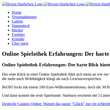
Zum
Inhalt
Home
springen
Veranstaltungen
Galerie
Stammtisch
Bücher
Freebies
Kontakt
Über mich
Online Spielothek Erfahrungen: Der harte 
Online Spielothek Erfahrungen: Der harte Blick hinte
Der erste Klick in einer Online Spielothek fühlt sich meist an wie ei
die mehr nach Wohltätigkeit klingt als nach Gewinnversprechen.
Bet365 lockt mit einem 100‑Euro‑Willkommensbonus, doch die 30‑Pro
Und dann kommt die erste Spielrunde: Starburst erscheint mit 5 Linien
Deutsche Casinos Online: Warum das ganze “Glück” nur ein schlechte