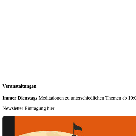
Veranstaltungen
Immer Dienstags
Meditationen zu unterschiedlichen Themen ab 19:
Newsletter-Eintragung hier