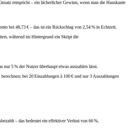
 Einsatz entspricht – ein lächerlicher Gewinn, wenn man die Hauskante
Konto bei 48,73 € – das ist ein Rückschlag von 2,54 % in Echtzeit.
iert, während im Hintergrund ein Skript die
as nur 5 % der Nutzer überhaupt etwas auszahlen lässt.
zu berechnen; bei 20 Einzahlungen à 100 € und nur 3 Auszahlungen
bezahlt – das bedeutet ein effektiver Verlust von 66 %.