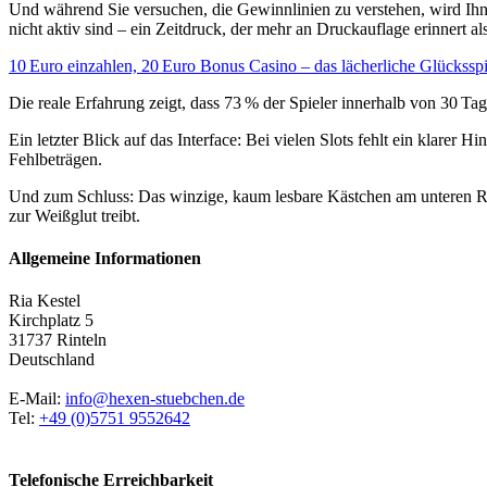
Und während Sie versuchen, die Gewinnlinien zu verstehen, wird Ihn
nicht aktiv sind – ein Zeitdruck, der mehr an Druckauflage erinnert al
10 Euro einzahlen, 20 Euro Bonus Casino – das lächerliche Glückss
Die reale Erfahrung zeigt, dass 73 % der Spieler innerhalb von 30 Ta
Ein letzter Blick auf das Interface: Bei vielen Slots fehlt ein klarer 
Fehlbeträgen.
Und zum Schluss: Das winzige, kaum lesbare Kästchen am unteren Rand
zur Weißglut treibt.
Allgemeine Informationen
Ria Kestel
Kirchplatz 5
31737 Rinteln
Deutschland
E-Mail:
info@hexen-stuebchen.de
Tel:
+49 (0)5751 9552642
Telefonische Erreichbarkeit