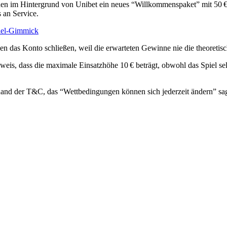
en im Hintergrund von Unibet ein neues “Willkommenspaket” mit 50 € F
s an Service.
piel‑Gimmick
gen das Konto schließen, weil die erwarteten Gewinne nie die theoretis
Hinweis, dass die maximale Einsatzhöhe 10 € beträgt, obwohl das Spiel se
 der T&C, das “Wettbedingungen können sich jederzeit ändern” sagt, is