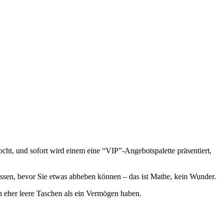
ocht, und sofort wird einem eine “VIP”‑Angebotspalette präsentiert,
ssen, bevor Sie etwas abheben können – das ist Mathe, kein Wunder.
ten eher leere Taschen als ein Vermögen haben.