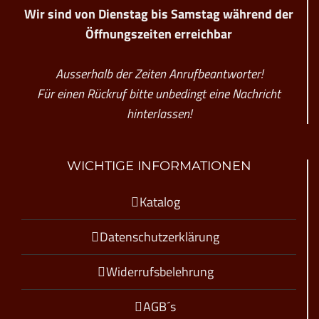
Wir sind von Dienstag bis Samstag während der
Öffnungszeiten erreichbar
Ausserhalb der Zeiten Anrufbeantworter!
Für einen Rückruf bitte unbedingt eine Nachricht
hinterlassen!
WICHTIGE INFORMATIONEN
Katalog
Datenschutzerklärung
Widerrufsbelehrung
AGB´s