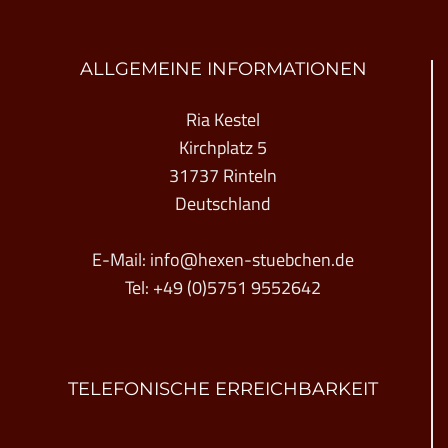
ALLGEMEINE INFORMATIONEN
Ria Kestel
Kirchplatz 5
31737 Rinteln
Deutschland
E-Mail:
info@hexen-stuebchen.de
Tel:
+49 (0)5751 9552642
TELEFONISCHE ERREICHBARKEIT