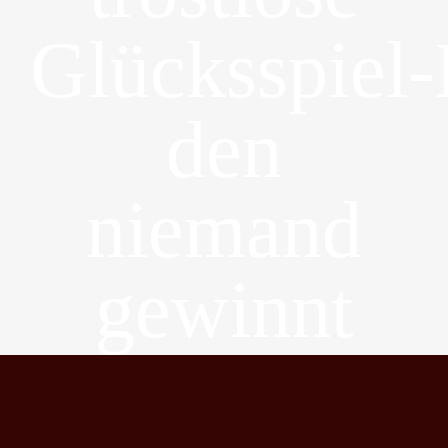
Glücksspiel
den
niemand
gewinnt