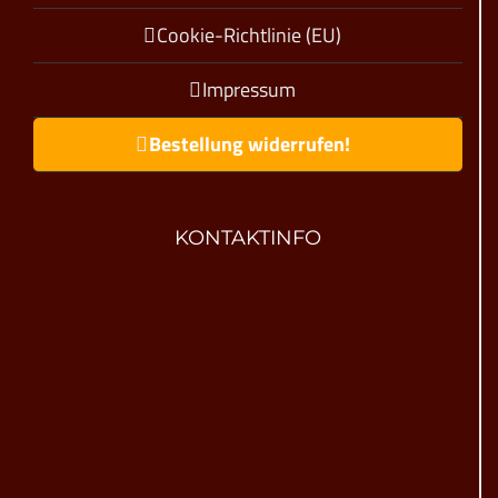
Cookie-Richtlinie (EU)
Impressum
Bestellung widerrufen!
KONTAKTINFO