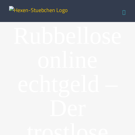
Zum
Inhalt
springen
Rubbellose
online
echtgeld –
Der
trostlose