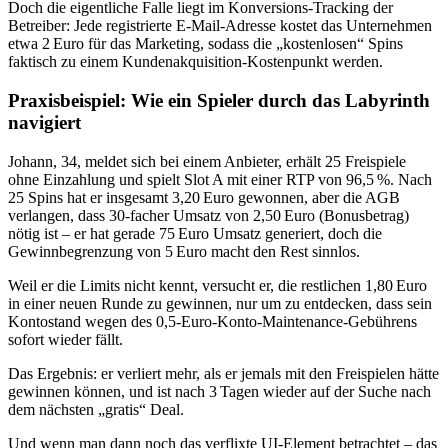
Doch die eigentliche Falle liegt im Konversions‑Tracking der
Betreiber: Jede registrierte E‑Mail-Adresse kostet das Unternehmen
etwa 2 Euro für das Marketing, sodass die „kostenlosen“ Spins
faktisch zu einem Kundenakquisition‑Kostenpunkt werden.
Praxisbeispiel: Wie ein Spieler durch das Labyrinth
navigiert
Johann, 34, meldet sich bei einem Anbieter, erhält 25 Freispiele
ohne Einzahlung und spielt Slot A mit einer RTP von 96,5 %. Nach
25 Spins hat er insgesamt 3,20 Euro gewonnen, aber die AGB
verlangen, dass 30‑facher Umsatz von 2,50 Euro (Bonusbetrag)
nötig ist – er hat gerade 75 Euro Umsatz generiert, doch die
Gewinnbegrenzung von 5 Euro macht den Rest sinnlos.
Weil er die Limits nicht kennt, versucht er, die restlichen 1,80 Euro
in einer neuen Runde zu gewinnen, nur um zu entdecken, dass sein
Kontostand wegen des 0,5‑Euro‑Konto‑Maintenance‑Gebührens
sofort wieder fällt.
Das Ergebnis: er verliert mehr, als er jemals mit den Freispielen hätte
gewinnen können, und ist nach 3 Tagen wieder auf der Suche nach
dem nächsten „gratis“ Deal.
Und wenn man dann noch das verflixte UI‑Element betrachtet – das