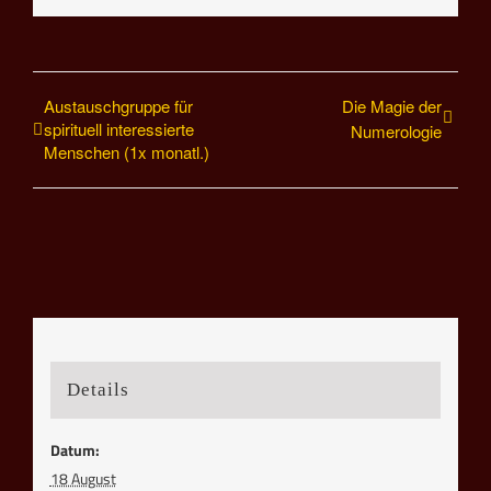
Mail
Austauschgruppe für
Die Magie der
spirituell interessierte
Numerologie
Menschen (1x monatl.)
Details
Datum:
18 August