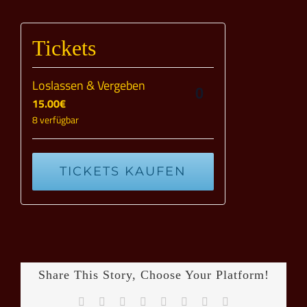
Tickets
Loslassen & Vergeben
Anzahl
15.00
€
8
verfügbar
TICKETS KAUFEN
Share This Story, Choose Your Platform!
Facebook
X
Reddit
LinkedIn
Tumblr
Pinterest
Vk
E-