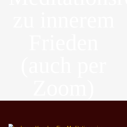
zu innerem
Frieden
(auch per
Zoom)