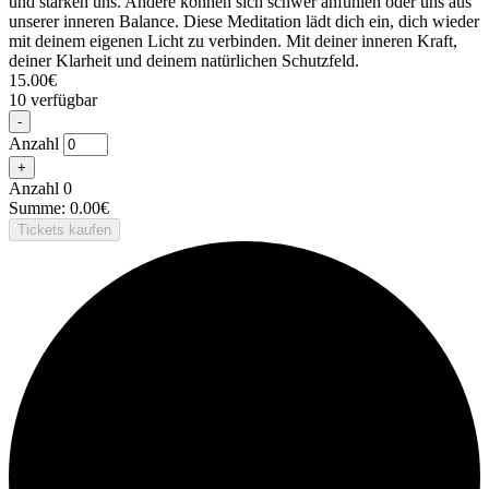
und stärken uns. Andere können sich schwer anfühlen oder uns aus
unserer inneren Balance. Diese Meditation lädt dich ein, dich wieder
mit deinem eigenen Licht zu verbinden. Mit deiner inneren Kraft,
deiner Klarheit und deinem natürlichen Schutzfeld.
15.00
€
10
verfügbar
Verringern
-
der
Anzahl
Ticketanzahl
Erhöhe
+
für
die
Meditation
Anzahl
0
Ticketsanzahl
In
Summe:
0.00
€
für
meinem
Tickets kaufen
Meditation
Licht
In
-
meinem
energetischer
Licht
Selbstschutz
-
energetischer
Selbstschutz